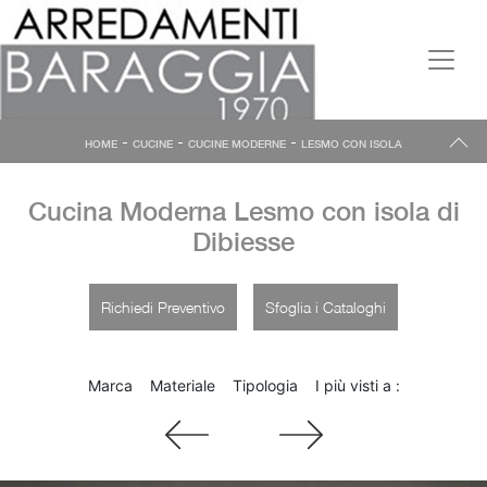
-
-
-
HOME
CUCINE
CUCINE MODERNE
LESMO CON ISOLA
Cucina Moderna Lesmo con isola di
Dibiesse
Richiedi Preventivo
Sfoglia i Cataloghi
Marca
Materiale
Tipologia
I più visti a :