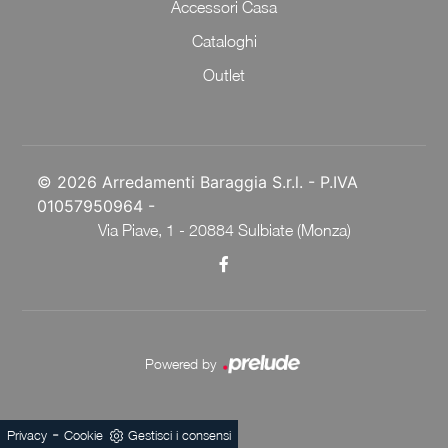
Accessori Casa
Cataloghi
Outlet
© 2026 Arredamenti Baraggia S.r.l. - P.IVA
01057950964 -
Via Piave, 1 - 20884 Sulbiate (Monza)
Powered by
-
Privacy
Cookie
Gestisci i consensi