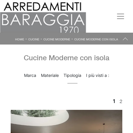
-
-
-
HOME
CUCINE
CUCINE MODERNE
CUCINE MODERNE CON ISOLA
Cucine Moderne con isola
Marca
Materiale
Tipologia
I più visti a :
1
2