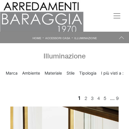
-
-
HOME
ACCESSORI CASA
ILLUMINAZIONE
Illuminazione
Marca
Ambiente
Materiale
Stile
Tipologia
I più visti a :
1
....
2
3
4
5
9