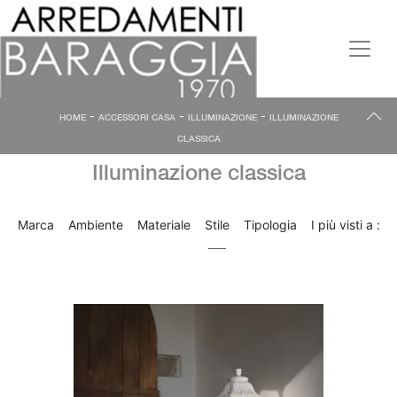
-
-
-
HOME
ACCESSORI CASA
ILLUMINAZIONE
ILLUMINAZIONE
CLASSICA
Illuminazione classica
Marca
Ambiente
Materiale
Stile
Tipologia
I più visti a :