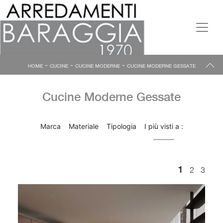
-
-
-
HOME
CUCINE
CUCINE MODERNE
CUCINE MODERNE GESSATE
Cucine Moderne Gessate
Marca
Materiale
Tipologia
I più visti a :
1
2
3