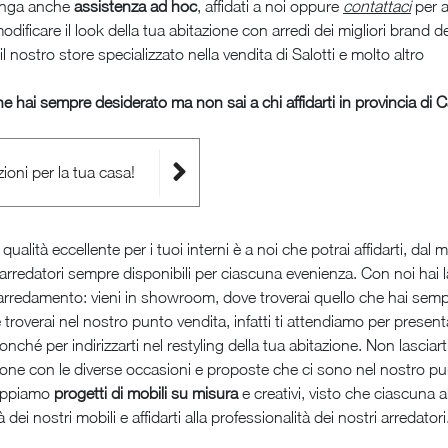
onga anche
assistenza ad hoc
, affidati a noi oppure
contattaci
per a
i modificare il look della tua abitazione con arredi dei migliori brand 
 nostro store specializzato nella vendita di Salotti e molto altro
he hai sempre desiderato ma non sai a chi affidarti in provincia di
zioni per la tua casa!
qualità eccellente per i tuoi interni è a noi che potrai affidarti, d
 arredatori sempre disponibili per ciascuna evenienza. Con noi hai la
i arredamento: vieni in showroom, dove troverai quello che hai sempr
à le troverai nel nostro punto vendita, infatti ti attendiamo per pre
nché per indirizzarti nel restyling della tua abitazione. Non lasciarti
azione con le diverse occasioni e proposte che ci sono nel nostro pun
luppiamo
progetti di mobili su misura
e creativi, visto che ciascuna
ei nostri mobili e affidarti alla professionalità dei nostri arredatori