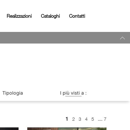
Realizzazioni
Cataloghi
Contatti
Tipologia
I più visti a :
1
....
2
3
4
5
7