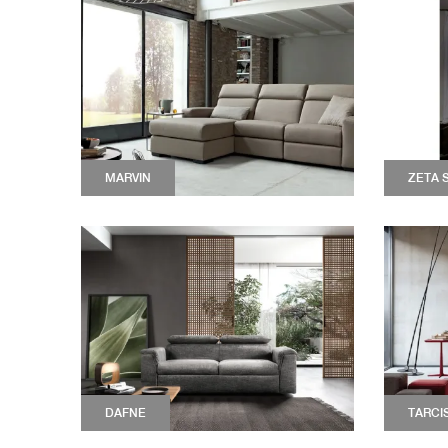
MARVIN
ZETA 
DAFNE
TARCI