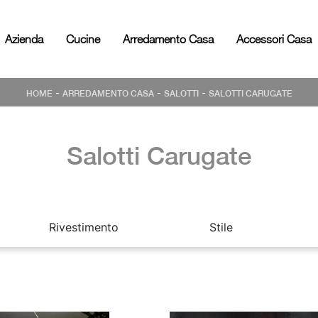
Azienda
Cucine
Arredamento Casa
Accessori Casa
-
-
-
HOME
ARREDAMENTO CASA
SALOTTI
SALOTTI CARUGATE
Salotti Carugate
Rivestimento
Stile