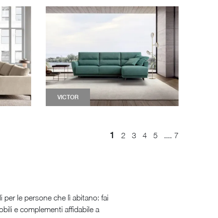
VICTOR
1
....
2
3
4
5
7
i per le persone che lì abitano: fai
bili e complementi affidabile a