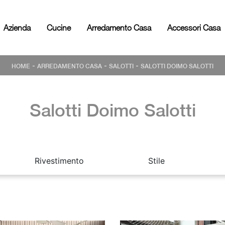
Azienda
Cucine
Arredamento Casa
Accessori Casa
-
-
-
HOME
ARREDAMENTO CASA
SALOTTI
SALOTTI DOIMO SALOTTI
Salotti Doimo Salotti
Rivestimento
Stile