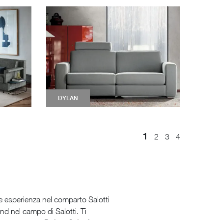
DYLAN
1
2
3
4
nale esperienza nel comparto Salotti
end nel campo di Salotti. Ti