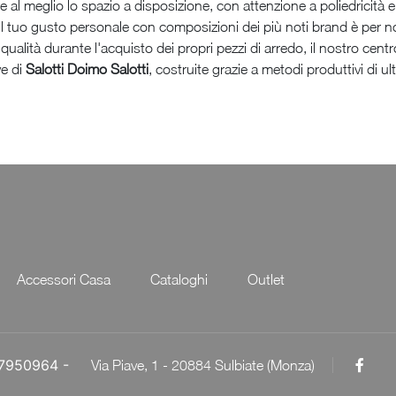
re al meglio lo spazio a disposizione, con attenzione a poliedricità 
ndo il tuo gusto personale con composizioni dei più noti brand è per n
 qualità durante l'acquisto dei propri pezzi di arredo, il nostro centr
ve di
Salotti
Doimo Salotti
, costruite grazie a metodi produttivi di u
Accessori Casa
Cataloghi
Outlet
057950964 -
Via Piave, 1 - 20884 Sulbiate (Monza)