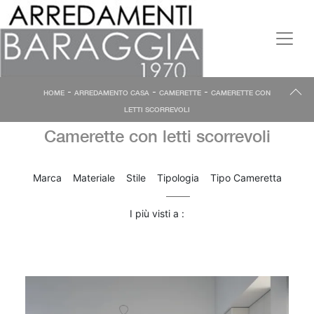
-
-
-
HOME
ARREDAMENTO CASA
CAMERETTE
CAMERETTE CON
LETTI SCORREVOLI
Camerette con letti scorrevoli
Marca
Materiale
Stile
Tipologia
Tipo Cameretta
I più visti a :