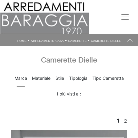
-
-
-
HOME
ARREDAMENTO CASA
CAMERETTE
CAMERETTE DIELLE
Camerette Dielle
Marca
Materiale
Stile
Tipologia
Tipo Cameretta
I più visti a :
1
2