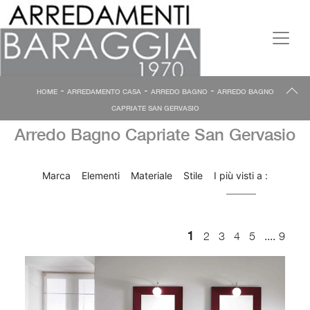
-
-
-
HOME
ARREDAMENTO CASA
ARREDO BAGNO
ARREDO BAGNO
CAPRIATE SAN GERVASIO
Arredo Bagno Capriate San Gervasio
Marca
Elementi
Materiale
Stile
I più visti a :
1
....
2
3
4
5
9