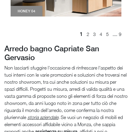
HONEY 04
1
....
2
3
4
5
9
Arredo bagno Capriate San
Gervasio
Non lasciarti sfuggire l'occasione di rinfrescare l'aspetto dei
tuoi interni con le varie promozioni e soluzioni che troverai nel
nostro showroom, tra cui anche soluzioni su misura per
spazi difficili. Progetti su misura, arredi di valida qualità e una
vasta gamma di proposte sono gli elementi di forza del nostro
showroom, da anni luogo noto in zona per tutto ciò che
riguarda il mondo dell'arredo, come conferma la nostra
pluriennale
storia aziendale
. Se vuoi un negozio di mobili ed
elementi accessori affidabile vicino a Monza, che sappia
proporti anche
assistenza su misura
, affidati a noi o