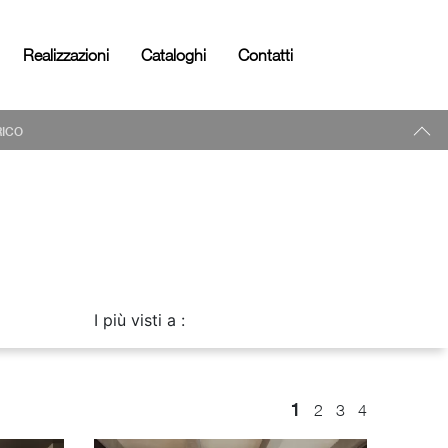
Realizzazioni
Cataloghi
Contatti
RICO
I più visti a :
1
2
3
4