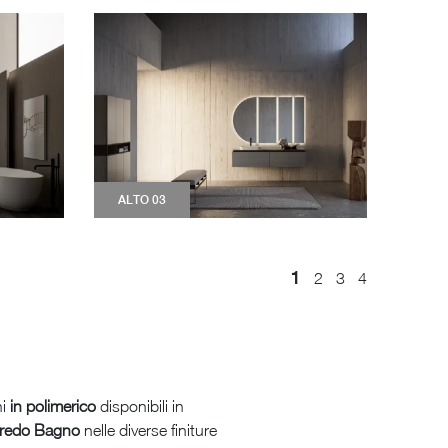
ALTO 03
1
2
3
4
ni
in polimerico
disponibili in
redo Bagno
nelle diverse finiture