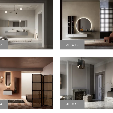
17
ALTO 16
04
ALTO 10