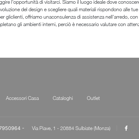
uggire l'opportunità di visitarci. Siamo il luogo ideale dove conoscere
voluzione del design e scegliere quali materiali rispondono alle tu
per gliclienti, offriamo unaconsulenza di assistenza nell'arredo, con
tano gli ambienti interni, perciò è necessario valutare con attenz
Accessori Casa
Cataloghi
Outlet
057950964 -
Via Piave, 1 - 20884 Sulbiate (Monza)