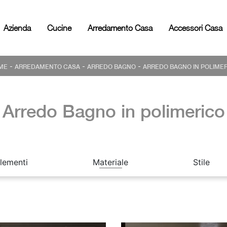
Azienda
Cucine
Arredamento Casa
Accessori Casa
-
-
-
ME
ARREDAMENTO CASA
ARREDO BAGNO
ARREDO BAGNO IN POLIME
Arredo Bagno in polimerico
lementi
Materiale
Stile