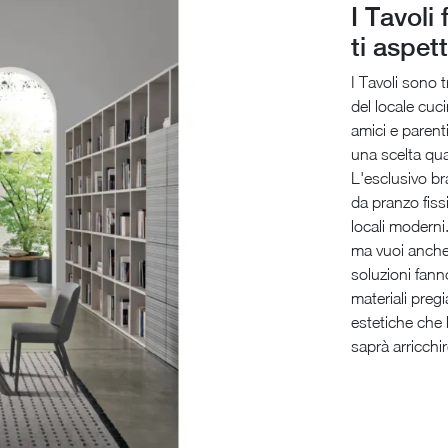
I Tavoli
ti aspet
I Tavoli sono 
del locale cuci
amici e parent
una scelta qua
L'esclusivo br
da pranzo fissi
locali moderni.
ma vuoi anche 
soluzioni fann
materiali pregi
estetiche che l
saprà arricchir