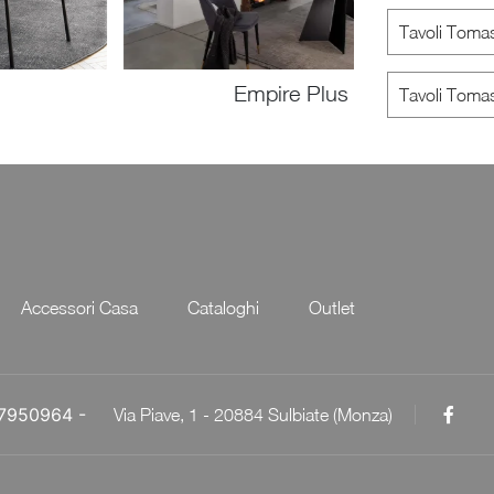
Tavoli Toma
Empire Plus
Tavoli Toma
Accessori Casa
Cataloghi
Outlet
057950964 -
Via Piave, 1 - 20884 Sulbiate (Monza)