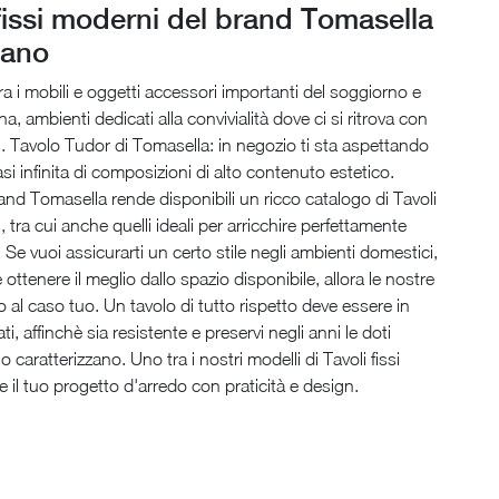
 fissi moderni del brand Tomasella
tano
tra i mobili e oggetti accessori importanti del soggiorno e
na, ambienti dedicati alla convivialità dove ci si ritrova con
i. Tavolo Tudor di Tomasella: in negozio ti sta aspettando
si infinita di composizioni di alto contenuto estetico.
and Tomasella rende disponibili un ricco catalogo di Tavoli
, tra cui anche quelli ideali per arricchire perfettamente
 Se vuoi assicurarti un certo stile negli ambienti domestici,
ottenere il meglio dallo spazio disponibile, allora le nostre
o al caso tuo. Un tavolo di tutto rispetto deve essere in
ati, affinchè sia resistente e preservi negli anni le doti
o caratterizzano. Uno tra i nostri modelli di Tavoli fissi
e il tuo progetto d'arredo con praticità e design.