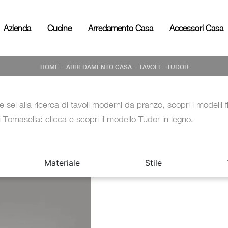
Azienda
Cucine
Arredamento Casa
Accessori Casa
-
-
-
HOME
ARREDAMENTO CASA
TAVOLI
TUDOR
e sei alla ricerca di tavoli moderni da pranzo, scopri i modelli fi
i Tomasella: clicca e scopri il modello Tudor in legno.
Materiale
Stile