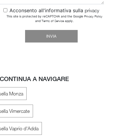
Acconsento all'informativa sulla
privacy
This site is protected by reCAPTCHA and the Google
Privacy Policy
and
Terms of Service
apply.
INVIA
CONTINUA A NAVIGARE
sella Monza
ella Vimercate
ella Vaprio d'Adda