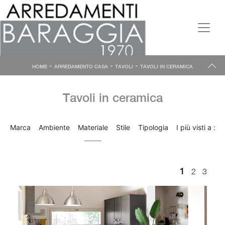
-
-
-
HOME
ARREDAMENTO CASA
TAVOLI
TAVOLI IN CERAMICA
Tavoli in ceramica
Marca
Ambiente
Materiale
Stile
Tipologia
I più visti a :
1
2
3