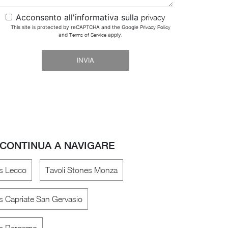
Acconsento all'informativa sulla
privacy
This site is protected by reCAPTCHA and the Google
Privacy Policy
and
Terms of Service
apply.
INVIA
CONTINUA A NAVIGARE
es Lecco
Tavoli Stones Monza
s Capriate San Gervasio