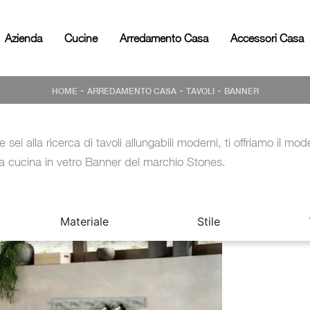
Azienda
Cucine
Arredamento Casa
Accessori Casa
-
-
-
HOME
ARREDAMENTO CASA
TAVOLI
BANNER
e sei alla ricerca di tavoli allungabili moderni, ti offriamo il mode
a cucina in vetro Banner del marchio Stones.
Materiale
Stile