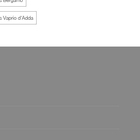
es Bergamo
s Vaprio d'Adda
Traffic
Majestic