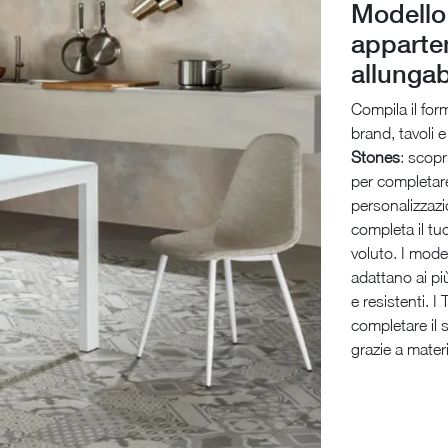
Modello
apparten
allungab
Compila il for
brand, tavoli 
Stones
: scopr
per completare
personalizzazi
completa il tu
voluto. I model
adattano ai pi
e resistenti. 
completare il 
grazie a mater