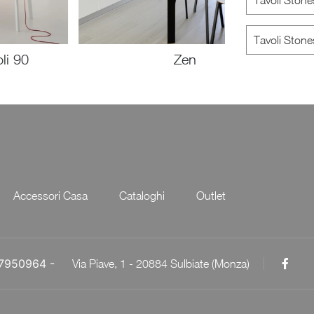
Tavoli Ston
Tavoli Stone
li 90
Zen
Accessori Casa
Cataloghi
Outlet
057950964 -
Via Piave, 1 - 20884 Sulbiate (Monza)