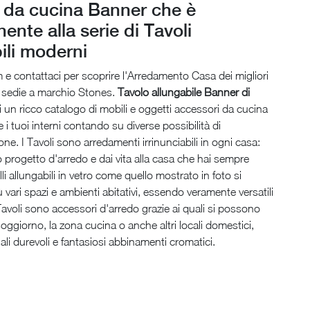
 da cucina Banner che è
ente alla serie di Tavoli
ili moderni
m e contattaci per scoprire l'Arredamento Casa dei migliori
e sedie a marchio Stones.
Tavolo allungabile Banner di
i un ricco catalogo di mobili e oggetti accessori da cucina
 i tuoi interni contando su diverse possibilità di
one. I Tavoli sono arredamenti irrinunciabili in ogni casa:
o progetto d'arredo e dai vita alla casa che hai sempre
li allungabili in vetro come quello mostrato in foto si
ù vari spazi e ambienti abitativi, essendo veramente versatili
I Tavoli sono accessori d'arredo grazie ai quali si possono
soggiorno, la zona cucina o anche altri locali domestici,
iali durevoli e fantasiosi abbinamenti cromatici.