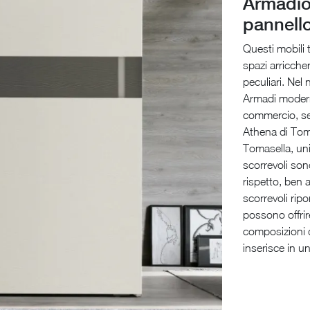
Armadio
pannello
Questi mobili 
spazi arricche
peculiari. Nel 
Armadi moderni
commercio, se
Athena di Toma
Tomasella, uni
scorrevoli son
rispetto, ben 
scorrevoli ripo
possono offrire
composizioni d
inserisce in u