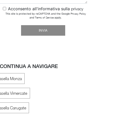
Acconsento all'informativa sulla
privacy
This site is protected by reCAPTCHA and the Google
Privacy Policy
and
Terms of Service
apply.
INVIA
CONTINUA A NAVIGARE
sella Monza
sella Vimercate
sella Carugate