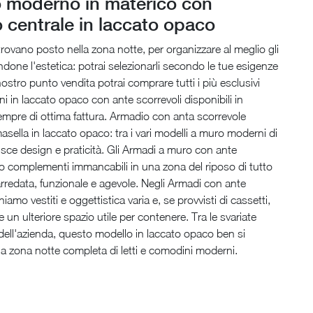
 moderno in materico con
 centrale in laccato opaco
trovano posto nella zona notte, per organizzare al meglio gli
ndone l'estetica: potrai selezionarli secondo le tue esigenze
nostro punto vendita potrai comprare tutti i più esclusivi
 in laccato opaco con ante scorrevoli disponibili in
mpre di ottima fattura. Armadio con anta scorrevole
sella in laccato opaco: tra i vari modelli a muro moderni di
sce design e praticità. Gli Armadi a muro con ante
o complementi immancabili in una zona del riposo di tutto
arredata, funzionale e agevole. Negli Armadi con ante
niamo vestiti e oggettistica varia e, se provvisti di cassetti,
 un ulteriore spazio utile per contenere. Tra le svariate
ell'azienda, questo modello in laccato opaco ben si
na zona notte completa di letti e comodini moderni.