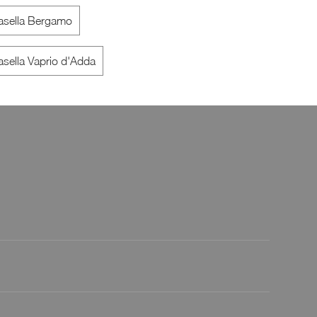
asella Bergamo
Frame
Doris 
sella Vaprio d'Adda