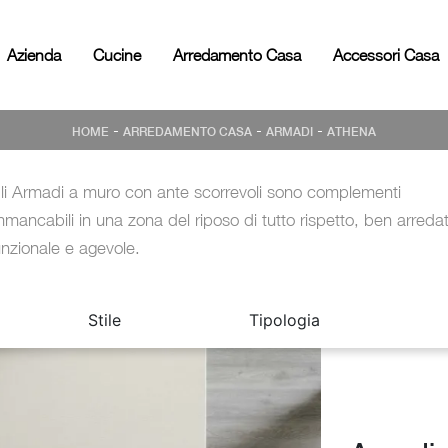
Azienda
Cucine
Arredamento Casa
Accessori Casa
-
-
-
HOME
ARREDAMENTO CASA
ARMADI
ATHENA
li Armadi a muro con ante scorrevoli sono complementi
mmancabili in una zona del riposo di tutto rispetto, ben arreda
unzionale e agevole.
Stile
Tipologia