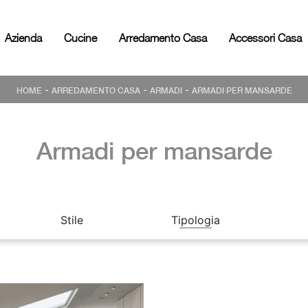
Azienda
Cucine
Arredamento Casa
Accessori Casa
-
-
-
HOME
ARREDAMENTO CASA
ARMADI
ARMADI PER MANSARDE
Armadi per mansarde
Stile
Tipologia