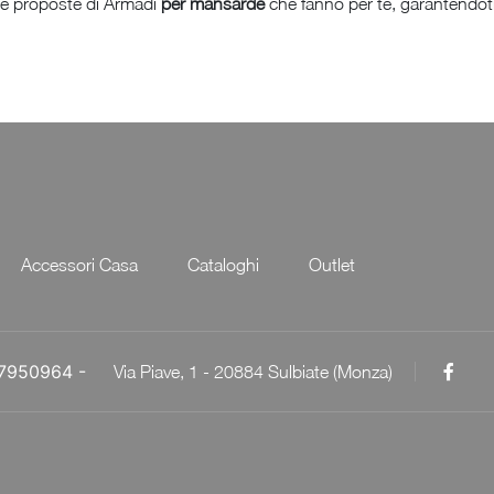
lle proposte di Armadi
per mansarde
che fanno per te, garantendoti i 
Accessori Casa
Cataloghi
Outlet
057950964 -
Via Piave, 1 - 20884 Sulbiate (Monza)