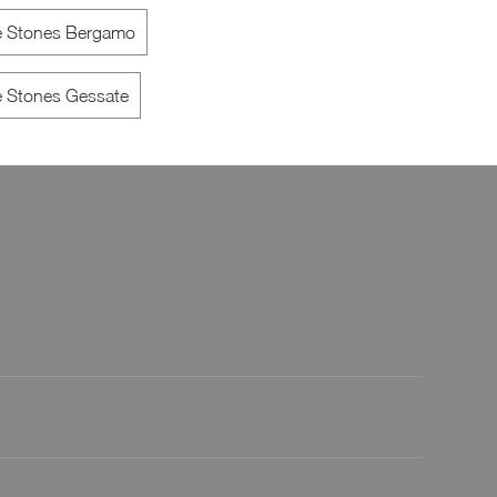
ne Stones Bergamo
Lampada a sospensione
Lampad
ne Stones Gessate