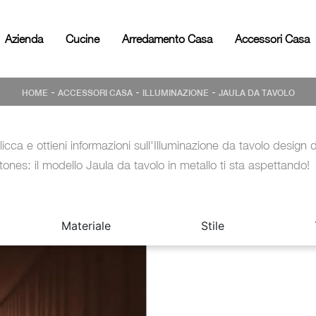
Azienda
Cucine
Arredamento Casa
Accessori Casa
-
-
-
HOME
ACCESSORI CASA
ILLUMINAZIONE
JAULA DA TAVOLO
licca e ottieni informazioni sull'Illuminazione da tavolo design d
tones: il modello Jaula da tavolo in metallo ti sta aspettando!
Materiale
Stile