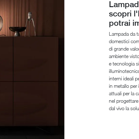
Lampada
scopri l
potrai i
Lampada da tav
domestici com
di grande valo
ambiente vist
e tecnologia s
illuminotecnic
interni ideali
in metallo per 
attuali per la
nel progettare
dal vivo la sol