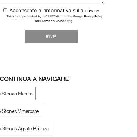
Acconsento all'informativa sulla
privacy
This site is protected by reCAPTCHA and the Google
Privacy Policy
and
Terms of Service
apply.
INVIA
CONTINUA A NAVIGARE
e Stones Merate
e Stones Vimercate
e Stones Agrate Brianza