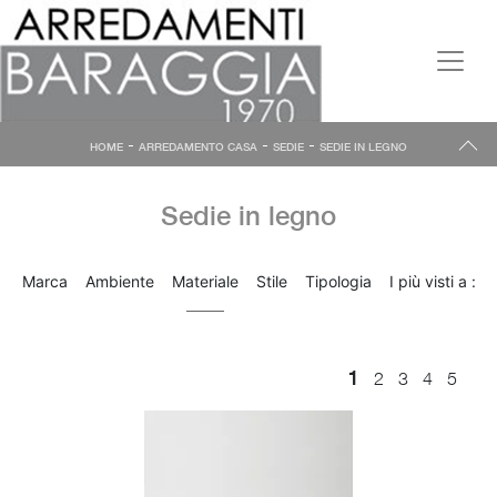
-
-
-
HOME
ARREDAMENTO CASA
SEDIE
SEDIE IN LEGNO
Sedie in legno
Marca
Ambiente
Materiale
Stile
Tipologia
I più visti a :
1
2
3
4
5