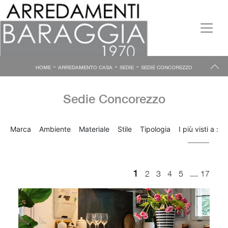
-
-
-
HOME
ARREDAMENTO CASA
SEDIE
SEDIE CONCOREZZO
Sedie Concorezzo
Marca
Ambiente
Materiale
Stile
Tipologia
I più visti a :
1
....
2
3
4
5
17