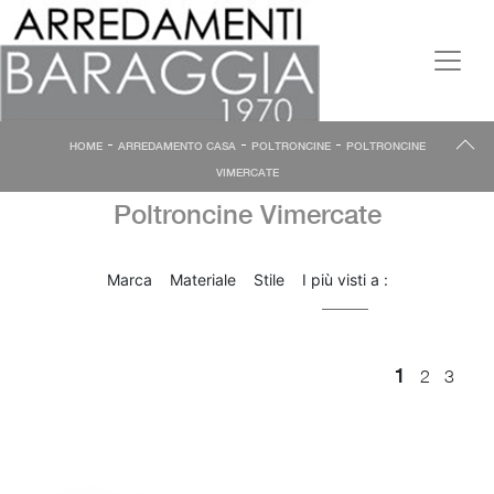
-
-
-
HOME
ARREDAMENTO CASA
POLTRONCINE
POLTRONCINE
VIMERCATE
Poltroncine Vimercate
Marca
Materiale
Stile
I più visti a :
1
2
3