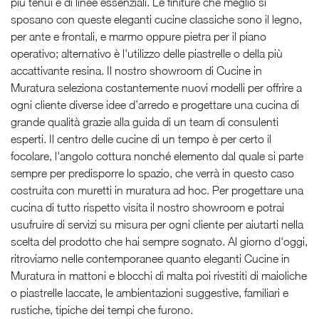
più tenui e di linee essenziali. Le finiture che meglio si
sposano con queste eleganti cucine classiche sono il legno,
per ante e frontali, e marmo oppure pietra per il piano
operativo; alternativo è l'utilizzo delle piastrelle o della più
accattivante resina. Il nostro showroom di Cucine in
Muratura seleziona costantemente nuovi modelli per offrire a
ogni cliente diverse idee d’arredo e progettare una cucina di
grande qualità grazie alla guida di un team di consulenti
esperti. Il centro delle cucine di un tempo è per certo il
focolare, l'angolo cottura nonché elemento dal quale si parte
sempre per predisporre lo spazio, che verrà in questo caso
costruita con muretti in muratura ad hoc. Per progettare una
cucina di tutto rispetto visita il nostro showroom e potrai
usufruire di servizi su misura per ogni cliente per aiutarti nella
scelta del prodotto che hai sempre sognato. Al giorno d'oggi,
ritroviamo nelle contemporanee quanto eleganti Cucine in
Muratura in mattoni e blocchi di malta poi rivestiti di maioliche
o piastrelle laccate, le ambientazioni suggestive, familiari e
rustiche, tipiche dei tempi che furono.