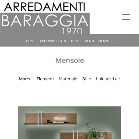
-
-
-
HOME
ACCESSORI CASA
COMPLEMENTI
MENSOLE
Mensole
Marca
Elementi
Materiale
Stile
I più visti a :