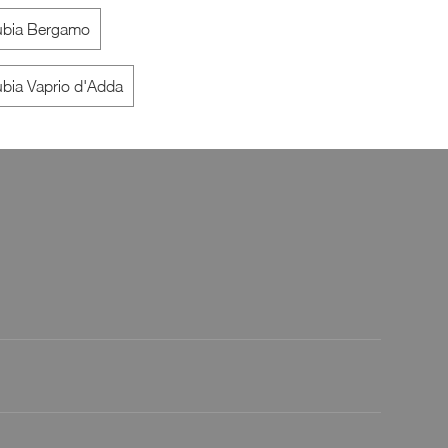
ubia Bergamo
Paesana
Ne
bia Vaprio d'Adda