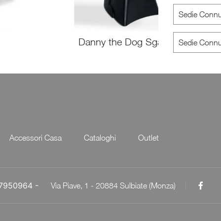
Sedie Conn
Danny the Dog Sgabello
Sedie Connu
Accessori Casa
Cataloghi
Outlet
057950964 -
Via Piave, 1 - 20884 Sulbiate (Monza)