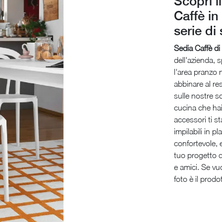
Scopri i
Caffè in
serie di 
Sedia Caffè d
dell'azienda, 
l'area pranzo
abbinare al res
sulle nostre so
cucina che ha
accessori ti s
impilabili in p
confortevole, 
tuo progetto d'
e amici. Se vu
foto è il prodo