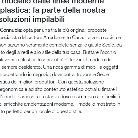
l modello dalle linee moderne
 plastica: fa parte della nostra
soluzioni impilabili
i Connubia
: opta per una tra le più originali proposte
specialista del settore Arredamento Casa. La zona cucina e
 non saranno veramente complete senza le giuste Sedie, da
to degli arredi e allo stile della tua casa. Buttare l'occhio
luzioni in plastica ti consentirà di trovare il modello da
i sempre desiderato. Una ricca gamma di mobili e oggetti
ta aspettando in negozio, dove potrai trovare le Sedie
lastica dei migliori produttori. Con questa soluzione
ergonomica e ad alto contenuto estetico potrai ultimare il
arredo e arricchire la stanza dove ci si ritrova con familiari
oi arricchire ambientazioni moderne, il modello mostrato in
tto perfetto per un locale di questo stile.