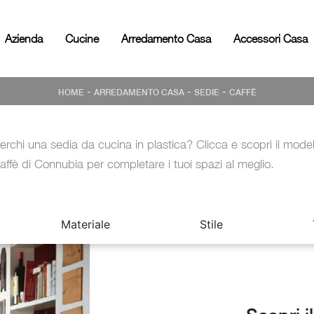
Azienda
Cucine
Arredamento Casa
Accessori Casa
-
-
-
HOME
ARREDAMENTO CASA
SEDIE
CAFFÈ
erchi una sedia da cucina in plastica? Clicca e scopri il model
affè di Connubia per completare i tuoi spazi al meglio.
Materiale
Stile