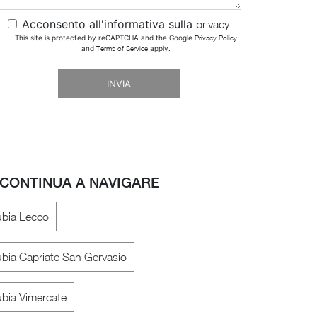
Acconsento all'informativa sulla
privacy
This site is protected by reCAPTCHA and the Google
Privacy Policy
and
Terms of Service
apply.
INVIA
CONTINUA A NAVIGARE
bia Lecco
bia Capriate San Gervasio
bia Vimercate