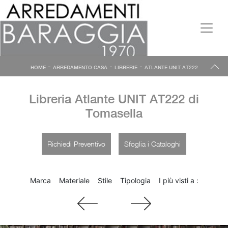
-
-
-
HOME
ARREDAMENTO CASA
LIBRERIE
ATLANTE UNIT AT222
Libreria Atlante UNIT AT222 di
Tomasella
Richiedi Preventivo
Sfoglia i Cataloghi
Marca
Materiale
Stile
Tipologia
I più visti a :