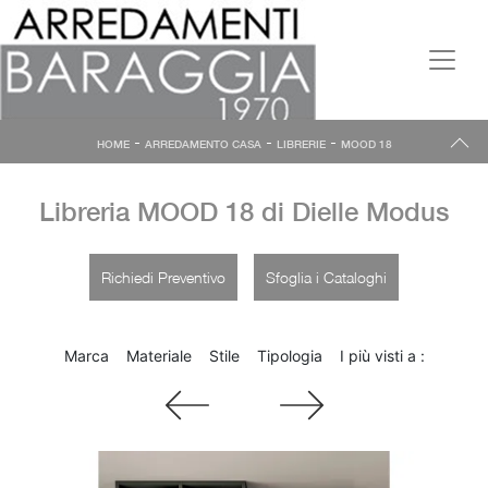
-
-
-
HOME
ARREDAMENTO CASA
LIBRERIE
MOOD 18
Libreria MOOD 18 di Dielle Modus
Richiedi Preventivo
Sfoglia i Cataloghi
Marca
Materiale
Stile
Tipologia
I più visti a :