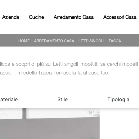
Azienda
Cucine
Arredamento Casa
Accessori Casa
-
-
-
HOME
ARREDAMENTO CASA
LETTI SINGOLI
TASCA
licca e scopri di più sui Letti singoli imbottiti: se cerchi modelli
lassici, il modello Tasca Tomasella fa al caso tuo.
ateriale
Stile
Tipologia