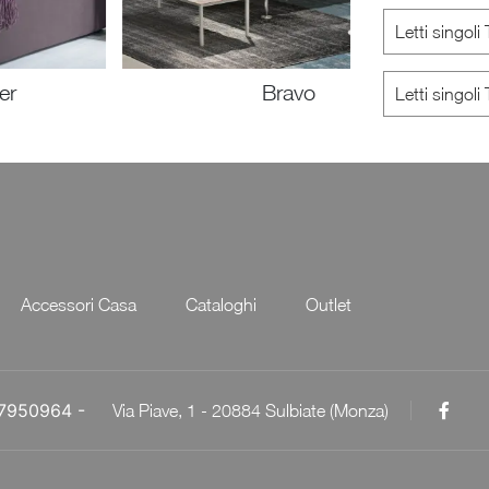
Letti singol
er
Bravo
Letti singol
Accessori Casa
Cataloghi
Outlet
057950964 -
Via Piave, 1 - 20884 Sulbiate (Monza)