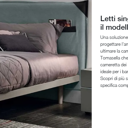
Letti si
il model
Una soluzione c
progettare l'a
ultimare la ca
Tomasella che f
cameretta dei r
ideale per i ba
Scopri di più s
specifica comp