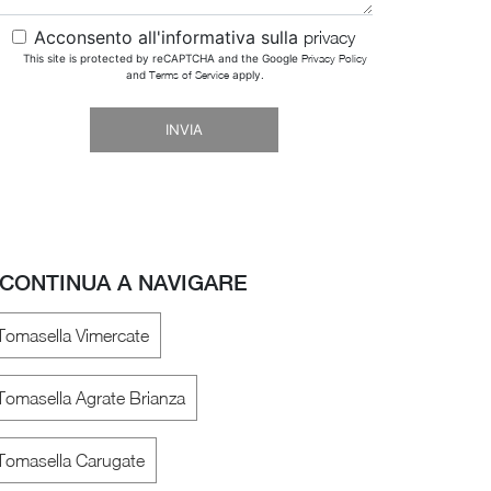
Acconsento all'informativa sulla
privacy
This site is protected by reCAPTCHA and the Google
Privacy Policy
and
Terms of Service
apply.
INVIA
CONTINUA A NAVIGARE
i Tomasella Vimercate
i Tomasella Agrate Brianza
i Tomasella Carugate