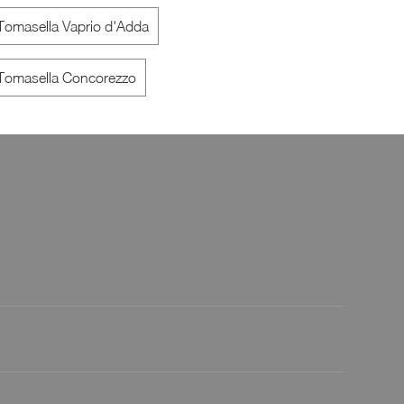
i Tomasella Vaprio d'Adda
Amami
Diagona
i Tomasella Concorezzo