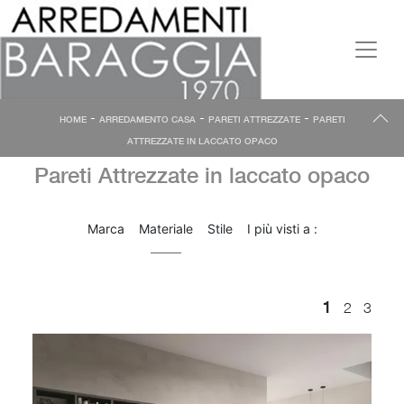
-
-
-
HOME
ARREDAMENTO CASA
PARETI ATTREZZATE
PARETI
ATTREZZATE IN LACCATO OPACO
Pareti Attrezzate in laccato opaco
Marca
Materiale
Stile
I più visti a :
1
2
3