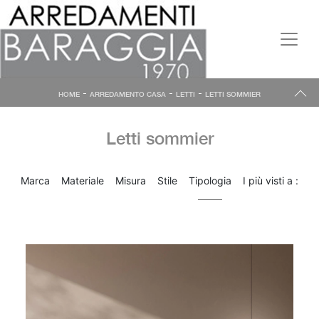
-
-
-
HOME
ARREDAMENTO CASA
LETTI
LETTI SOMMIER
Letti sommier
Marca
Materiale
Misura
Stile
Tipologia
I più visti a :