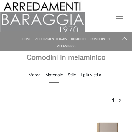
-
-
-
HOME
ARREDAMENTO CASA
COMODINI
COMODINI IN
MELAMINICO
Comodini in melaminico
Marca
Materiale
Stile
I più visti a :
1
2