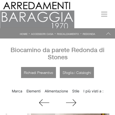
-
-
-
HOME
ACCESSORI CASA
RISCALDAMENTO
REDONDA
Biocamino da parete Redonda di
Stones
Richiedi Preventivo
Sfoglia i Cataloghi
Marca
Elementi
Alimentazione
Stile
I più visti a :